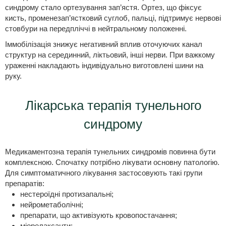
синдрому стало ортезування зап’ястя. Ортез, що фіксує
кисть, променезап’ястковий суглоб, пальці, підтримує нервові
стовбури на передпліччі в нейтральному положенні.
Іммобілізація знижує негативний вплив оточуючих канал
структур на серединний, ліктьовий, інші нерви. При важкому
ураженні накладають індивідуально виготовлені шини на
руку.
Лікарська терапія тунельного
синдрому
Медикаментозна терапія тунельних синдромів повинна бути
комплексною. Спочатку потрібно лікувати основну патологію.
Для симптоматичного лікування застосовують такі групи
препаратів:
нестероїдні протизапальні;
нейрометаболічні;
препарати, що активізують кровопостачання;
міорелаксанти;