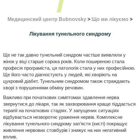
Медицинский центр Bubnovsky
>
Що ми лікуємо
>
Лікування тунельного синдрому
Ще не так давно тунельний синдром частіше виявляли у
жінок у віці старше сорока років. Коли поширеною стала
професія програміста, ця патологія стала у них професійною.
Ще його часто діагностують у людей, які хворіють на
цукровий діабет. Тунельним синдромом також страждають
хворі з порушеннями обміну речовин.
Важливо при початкових симптомах здавлення нерва
звернутися до лікаря, так як захворювання краще піддається
терапії на початкових стадіях. У запущених ситуаціях
відбувається незворотнє ураження нервів. Комплексне
лікування тунельного синдрому зап’ястя (кисті) покращує
живлення нервових стовбурів і знижує на них негативний
вплив.