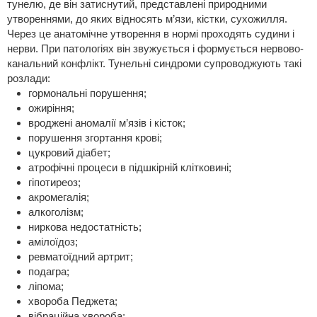
тунелю, де він затиснутий, представлені природними
утвореннями, до яких відносять м’язи, кістки, сухожилля.
Через це анатомічне утворення в нормі проходять судини і
нерви. При патологіях він звужується і формується нервово-
канальний конфлікт. Тунельні синдроми супроводжують такі
розлади:
гормональні порушення;
ожиріння;
вроджені аномалії м’язів і кісток;
порушення згортання крові;
цукровий діабет;
атрофічні процеси в підшкірній клітковині;
гіпотиреоз;
акромегалія;
алкоголізм;
ниркова недостатність;
амілоїдоз;
ревматоїдний артрит;
подагра;
ліпома;
хвороба Педжета;
вібраційна хвороба;