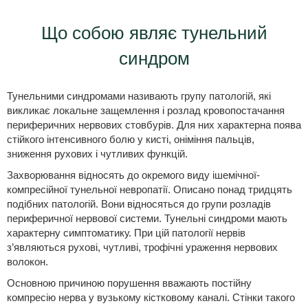
Що собою являє тунельний
синдром
Тунельними синдромами називають групу патологій, які
викликає локальне защемлення і розлад кровопостачання
периферичних нервових стовбурів. Для них характерна поява
стійкого інтенсивного болю у кисті, оніміння пальців,
зниження рухових і чутливих функцій.
Захворювання відносять до окремого виду ішемічної-
компресійної тунельної невропатії. Описано понад тридцять
подібних патологій. Вони відносяться до групи розладів
периферичної нервової системи. Тунельні синдроми мають
характерну симптоматику. При цій патології нервів
з’являються рухові, чутливі, трофічні ураження нервових
волокон.
Основною причиною порушення вважають постійну
компресію нерва у вузькому кістковому каналі. Стінки такого