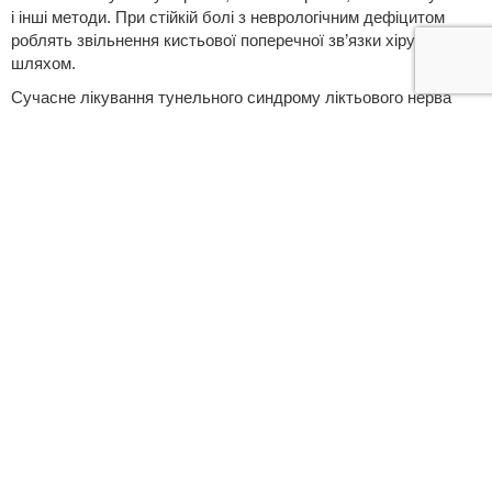
і інші методи. При стійкій болі з неврологічним дефіцитом
роблять звільнення кистьової поперечної зв’язки хірургічним
шляхом.
Сучасне лікування тунельного синдрому ліктьового нерва
включає фізіотерапію (електрофорез, ультразвук і інше).
Комплекс спеціальних вправ і масаж покращує трофіку
м’язів. У важких, резистентних до терапії випадках проводять
декомпресію нерва хірургічним шляхом.
Немедикаментозне лікування тунельного синдрому
плечового суглоба включає ультразвук, СМТ-форез з
лікарськими препаратами, грязьові аплікації, сульфідні ванни.
Призначають пацієнтові ЛФК, кінезітерапію, масаж. При
відсутності ефекту після ретельної діагностики роблять
хірургічне вивільнення нерва з каналу. Хірурги видаляють
утворення, здавлюють нервові волокна.
При своєчасно призначеному лікуванні, а також дотриманні
пацієнтом всіх лікарських рекомендацій, захворювання має
сприятливий прогноз. Хворому відновлюють працездатність і
повертають якість життя.