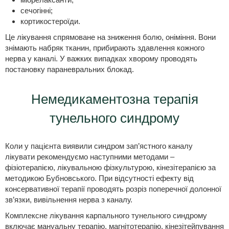
сечогінні;
кортикостероїди.
Це лікування спрямоване на зниження болю, оніміння. Вони
знімають набряк тканин, прибирають здавлення кожного
нерва у каналі. У важких випадках хворому проводять
постановку параневральних блокад.
Немедикаментозна терапія
тунельного синдрому
Коли у пацієнта виявили синдром зап’ястного каналу
лікувати рекомендуємо наступними методами –
фізіотерапією, лікувальною фізкультурою, кінезітерапією за
методикою Бубновського. При відсутності ефекту від
консервативної терапії проводять розріз поперечної долонної
зв’язки, вивільнення нерва з каналу.
Комплексне лікування карпального тунельного синдрому
включає мануальну терапію, магнітотерапію, кінезітейпування