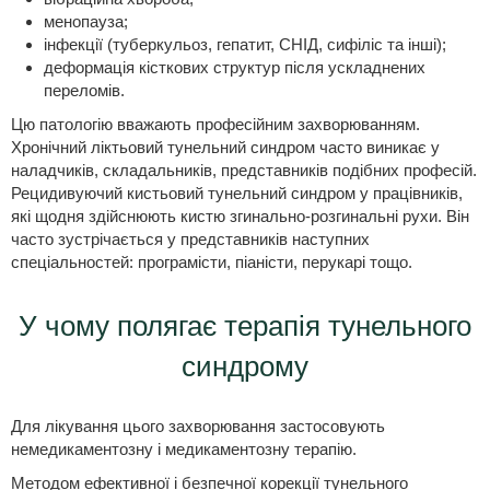
менопауза;
інфекції (туберкульоз, гепатит, СНІД, сифіліс та інші);
деформація кісткових структур після ускладнених
переломів.
Цю патологію вважають професійним захворюванням.
Хронічний ліктьовий тунельний синдром часто виникає у
наладчиків, складальників, представників подібних професій.
Рецидивуючий кистьовий тунельний синдром у працівників,
які щодня здійснюють кистю згинально-розгинальні рухи. Він
часто зустрічається у представників наступних
спеціальностей: програмісти, піаністи, перукарі тощо.
У чому полягає терапія тунельного
синдрому
Для лікування цього захворювання застосовують
немедикаментозну і медикаментозну терапію.
Методом ефективної і безпечної корекції тунельного