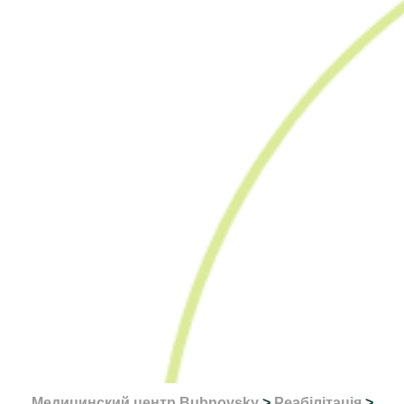
Медицинский центр Bubnovsky
>
Реабілітація
>