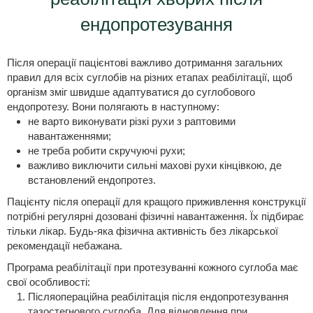
ендопротезування
Після операції пацієнтові важливо дотримання загальних
правил для всіх суглобів на різних етапах реабілітації, щоб
організм зміг швидше адаптуватися до суглобового
ендопротезу. Вони полягають в наступному:
не варто виконувати різкі рухи з раптовими
навантаженнями;
не треба робити скручуючі рухи;
важливо виключити сильні махові рухи кінцівкою, де
встановлений ендопротез.
Пацієнту після операції для кращого приживлення конструкції
потрібні регулярні дозовані фізичні навантаження. Їх підбирає
тільки лікар. Будь-яка фізична активність без лікарської
рекомендації небажана.
Програма реабілітації при протезуванні кожного суглоба має
свої особливості:
Післяопераційна реабілітація після ендопротезування
тазостегнового суглоба. Для відновлення при