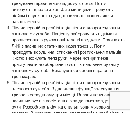
тренування правильного підйому з ліжка. Потім
виконують вправи з ходьби з милицями. Тренують
підйом і спуск по сходах, правильно розподіляючи
навантаження.
Післяопераційна реабілітація після ендопротезування
ліктьового суглоба. Пацієнту забороняють піднімати
прооперованою рукою навіть легкі предмети. Починають
ЛФК з пасивних статичних навантажень. Потім
проводять ворушіння, стискання і розтискання пальців.
Кистю виконують легкі рухи. Через чотири тижні
приступають до обертання кисті і згинальним рухам у
ліктьовому суглобі. Виконуються силові вправи на
тренажерах.
Післяопераційна реабілітація після ендопротезування
плечового суглоба. Відновлення функції зчленування
триває в середньому три місяці. Вправи починають з
пасивних рухів з ассістенцією за допомогою здорової
руки. Розробляють функціональні зони м’язово-зв’язкової
системи. Виконують вправи, спрямовані на стабілізацію
верхньої кінцівки. Через три тижні операції підключають
рухи з обтяженням, поступово нарощуючи вагу.