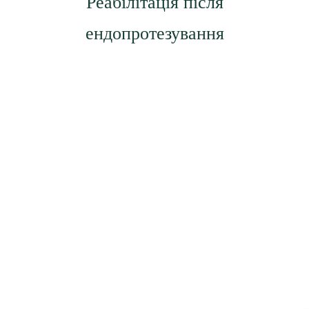
Реабілітація після
ендопротезування