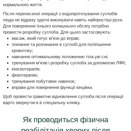
нормального життя.
Після перенесеної операції з ендопротезування суглобів
люди не відразу здатні виконувати навіть найпростіші рухи.
Для повернення їхнього колишнього обсягу потрібно
провести розробку суглоба. Для цього застосовують:
масаж, який готує м’язи до вправ;
згинання та розгинання в суглобі для поліпшення
кровотоку;
навчання оптимальному положенню тіла уві сні;
тренування м’язів і розробку суглоба за допомогою ЛФК;
кінезіотерапія;
фізіотерапію;
тренування побутових навичок;
вправи для повернення функції кінцівки.
Щоб провести грамотне відновлення суглоба після операції
варто звернутися в спеціальну клініку.
Як проводиться фізична
реабілітація хворих після