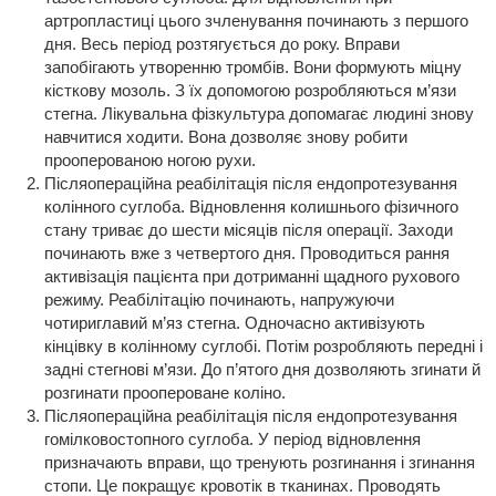
артропластиці цього зчленування починають з першого
дня. Весь період розтягується до року. Вправи
запобігають утворенню тромбів. Вони формують міцну
кісткову мозоль. З їх допомогою розробляються м’язи
стегна. Лікувальна фізкультура допомагає людині знову
навчитися ходити. Вона дозволяє знову робити
прооперованою ногою рухи.
Післяопераційна реабілітація після ендопротезування
колінного суглоба. Відновлення колишнього фізичного
стану триває до шести місяців після операції. Заходи
починають вже з четвертого дня. Проводиться рання
активізація пацієнта при дотриманні щадного рухового
режиму. Реабілітацію починають, напружуючи
чотириглавий м’яз стегна. Одночасно активізують
кінцівку в колінному суглобі. Потім розробляють передні і
задні стегнові м’язи. До п’ятого дня дозволяють згинати й
розгинати проопероване коліно.
Післяопераційна реабілітація після ендопротезування
гомілковостопного суглоба. У період відновлення
призначають вправи, що тренують розгинання і згинання
стопи. Це покращує кровотік в тканинах. Проводять