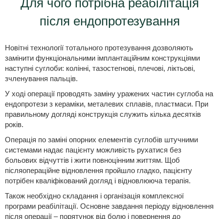
Для чого потрібна реабілітація
після ендопротезування
Новітні технології тотального протезування дозволяють
замінити функціональними імплантаційним конструкціями
наступні суглоби: колінні, тазостегнові, плечові, ліктьові,
зчленування пальців.
У ході операції проводять заміну уражених частин суглоба на
ендопротези з кераміки, металевих сплавів, пластмаси. При
правильному догляді конструкція служить кілька десятків
років.
Операція по заміні опорних елементів суглобів штучними
системами надає пацієнту можливість рухатися без
больових відчуттів і жити повноцінним життям. Щоб
післяопераційне відновлення пройшло гладко, пацієнту
потрібен кваліфікований догляд і відновлююча терапія.
Також необхідно складання і організація комплексної
програми реабілітації. Основне завдання періоду відновлення
після операції – порятунок від болю і повернення до