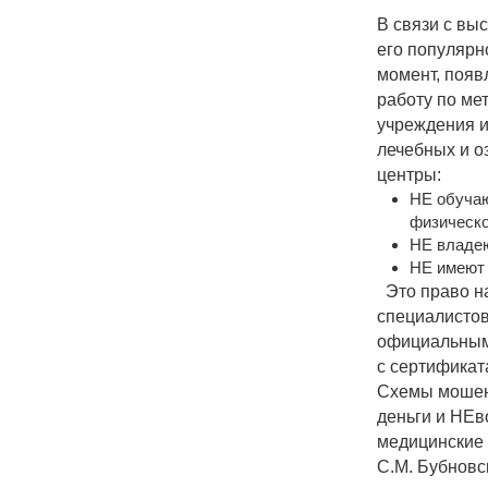
В связи с вы
его популярн
момент, появ
работу по мет
учреждения и
лечебных и о
центры:
НЕ обучаю
физическо
НЕ владею
НЕ имеют 
Это право на
специалистов
официальным 
с сертифика
Схемы мошенн
деньги и НЕв
медицинские 
С.М. Бубнов