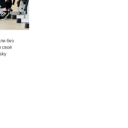
ли без
 своё
sky