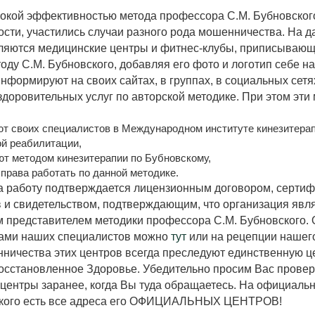
сокой эффективностью метода профессора С.М. Бубновског
ости, участились случаи разного рода мошенничества. На д
ляются медицинские центры и фитнес-клубы, приписывающ
оду С.М. Бубновского, добавляя его фото и логотип себе на
нформируют на своих сайтах, в группах, в социальных сетя
здоровительных услуг по авторской методике. При этом эти
т своих специалистов в Международном институте кинезитерап
й реабилитации,
т методом кинезитерапии по Бубновскому,
права работать по данной методике.
 работу подтверждается лицензионным договором, серти
 и свидетельством, подтверждающим, что организация явл
представителем методики профессора С.М. Бубновского. 
тами наших специалистов можно
тут
или на рецепции нашег
ичества этих центров всегда преследуют единственную 
осстановленное Здоровье. Убедительно просим Вас провер
центры заранее, когда Вы туда обращаетесь. На официальн
ского есть все адреса его ОФИЦИАЛЬНЫХ ЦЕНТРОВ!