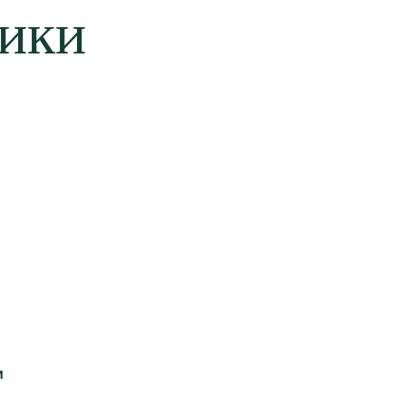
ики
и