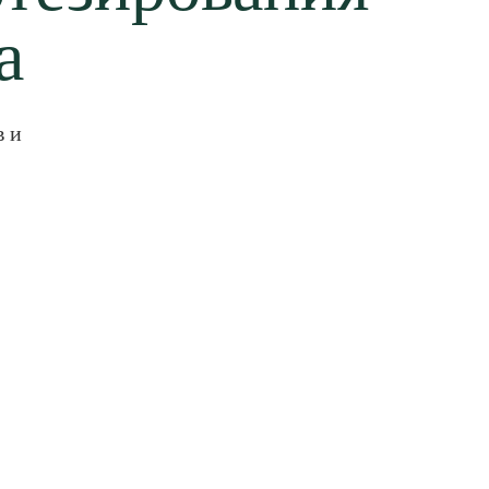
а
в и