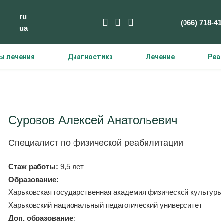
ru
(066) 718-4
ua
ы лечения
Диагностика
Лечение
Реа
ентр Bubnovsky
>
Наши специалисты
>
Суровов Алекс
Суровов Алексей Анатольевич
Специалист по физической реабилитации
Стаж работы:
9,5 лет
Образование:
Харьковская государственная академия физической культуры
Харьковский национальный педагогический университет
Доп. образование: